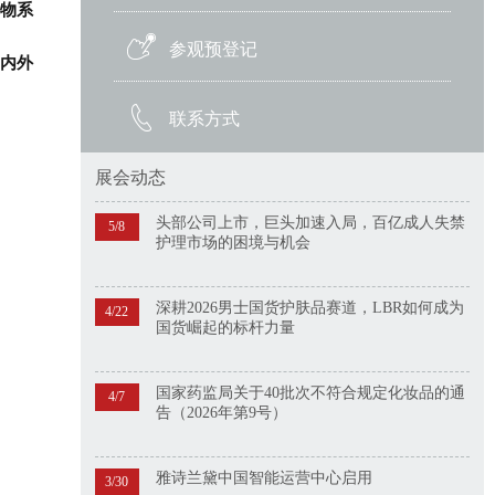
物系
参观预登记
国内外
联系方式
展会动态
头部公司上市，巨头加速入局，百亿成人失禁
5/8
护理市场的困境与机会
深耕2026男士国货护肤品赛道，LBR如何成为
4/22
国货崛起的标杆力量
国家药监局关于40批次不符合规定化妆品的通
4/7
告（2026年第9号）
雅诗兰黛中国智能运营中心启用
3/30