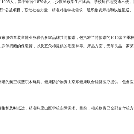
005人，其中寄宿生870余人，少数民族学生占比高。学校所在地交通不便，
行”公益项目，联动社会力量，精准对接学校需求，组织物资筹措和快速配送。
东服饰童装童鞋业务联合多家品牌共同捐赠，包括雅兰特捐赠的1010套冬季
久岁伴捐赠的保暖裤，以及五朵棉提供的毛圈袜等。床品方面，无印良品、罗莱
捐赠的航空模型积木玩具。健康防护物资由京东健康联合稳健医疗提供，包含医
筹集和及时抵达，精准响应山区学校实际需求。目前，相关物资已全部交付校方