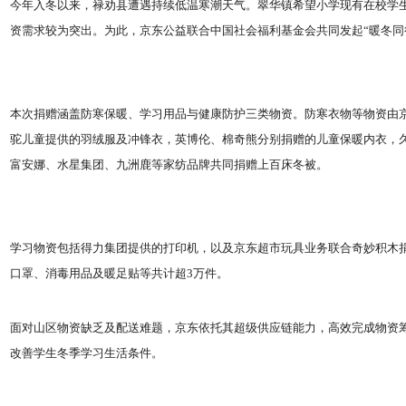
今年入冬以来，禄劝县遭遇持续低温寒潮天气。翠华镇希望小学现有在校学生1
资需求较为突出。为此，京东公益联合中国社会福利基金会共同发起“暖冬同
本次捐赠涵盖防寒保暖、学习用品与健康防护三类物资。防寒衣物等物资由京
驼儿童提供的羽绒服及冲锋衣，英博伦、棉奇熊分别捐赠的儿童保暖内衣，
富安娜、水星集团、九洲鹿等家纺品牌共同捐赠上百床冬被。
学习物资包括得力集团提供的打印机，以及京东超市玩具业务联合奇妙积木
口罩、消毒用品及暖足贴等共计超3万件。
面对山区物资缺乏及配送难题，京东依托其超级供应链能力，高效完成物资
改善学生冬季学习生活条件。