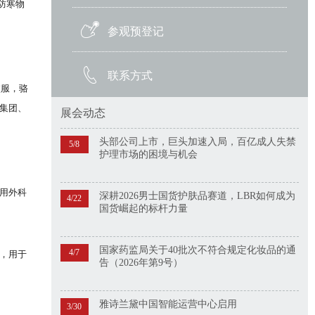
防寒物
参观预登记
联系方式
校服，骆
集团、
展会动态
头部公司上市，巨头加速入局，百亿成人失禁
5/8
护理市场的困境与机会
用外科
深耕2026男士国货护肤品赛道，LBR如何成为
4/22
国货崛起的标杆力量
国家药监局关于40批次不符合规定化妆品的通
4/7
，用于
告（2026年第9号）
雅诗兰黛中国智能运营中心启用
3/30