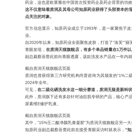
药业，这也是欧莱雅在中国首次投资药企及药企背景的功
这不仅意味着质润及其母公司知原药业获得了头部资本的
点关注的对象。
官方信息显示，知原药业成立于1993年，是一家聚焦于
业。
自2020年以来，知原药业全面聚焦皮肤，打造了“洛芙”“
青眼发现，
在质润天猫旗舰店，有多个单品销量在1万件以
副总裁蔡蓓蕾此前向青眼透露，该款洗发水产品在一年内
截自质润天猫旗舰店页面
质润也曾获得第三方研究机构尚普咨询为其颁发的“1%二
2024年全年。
可见，
在二硫化硒洗发水这一细分赛道，质润无疑是新科
此外，质润旗下还有多款针对油痘肌专研的产品，核心产品
尿素维E修护乳液。
截自质润天猫旗舰店页面
其中，“15%壬二酸净颜乳膏凝胶”为质润天猫旗舰店另一
知原药业副总裁蔡蓓蕾此前在接受青眼采访时就表示，
“