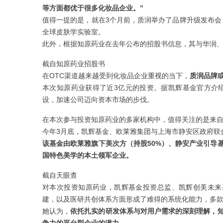
等方面都优于很多化妆品企业。”
值得一提的是，就在3个月前，质润举办了品牌升级发布会，
全球皮肤学实验室。
此外，根据知原药业在去年公布的招股书信息，其与华润
截自知原药业招股书
在OTC渠道越来越受到化妆品企业重视的当下，
质润品牌
本次知原药业获得了近3亿元的投资。据凯辉基金官方介
设，加速公司迈向资本市场的步伐。
在本次参与投资知原药业的多家机构中，值得关注的是来自
今年3月底，凯辉基金、欧莱雅集团与上海市静安区政府联
该基金由欧莱雅旗下美次方（持股50%）、静安产业引导
国特色美学的本土领军企业。
截自天眼查
对本次投资知原药业，凯辉基金投资总监、凯辉创美未来
建，以及医研共创体系方面形成了难得的系统化能力，多款
她认为，
依托扎实的研发体系与对用户需求的深刻理解，