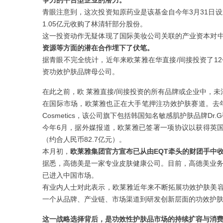
争力的平台型企业的潜力。
青眼注意到，这次投资知原药业是该基金自今年3月31日
1.05亿元收购了林清轩部分股份。
这一投资动作无疑体现了国际美妆公司关联的产业资本对
资源等方面的潜在合作埋下了伏笔。
据青眼不完全统计，近年来欧莱雅在华直接/间接投资了1
资功效护肤品牌母公司。
在此之前，欧 莱雅直接/间接投资的所有品牌或企业中，未
在国际市场，欧莱雅也正在大手笔押注功效护肤赛道。去年12
Cosmetics，该公司旗下包括韩国知名敏感肌护肤品牌Dr.
今年6月，据外媒报道，欧莱雅已签署一项协议以获得英国
（约合人民币82.7亿元）。
本月初，
欧莱雅集团官方宣布已从由EQT牵头的财团手中收
据悉，高德美是一家专业皮肤健康公司。目前，高德美业务
已进入中国市场。
有业内人士对此表示，欧莱雅近年来不断拓展功效护肤美
一个从品牌、产业链、市场渠道到研发创新层面的功效护
这一战略
选择背后，是功效性护肤品市场的持续扩容与消