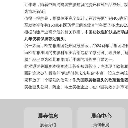
近年来，随着中国消费者护肤知识的提升和对产品成分、功
为市场新宠。
值得一提的是，据媒体不完全统计，在过去两年约400家药
至发稿今年共153家有医药背景的企业合计备案了多达101
根据前瞻产业研究院的相关数据，
中国功效性护肤品市场规模
几年仍将保持强劲势头。
另一方面，欧莱雅集团公开财报显示，2024财年，集团增
而欧莱雅集团的皮肤科学美容部包括了修丽可、理肤泉、
肤产品已成为欧莱雅集团近年来的增长主引擎之一。
此次通过关联资本投资本土药企知原药业，也体现了欧莱
回到这次参与投资的“凯辉创美未来基金”本身，设立之初
疑释放了一个强烈的信号：
作为国际美妆巨头的欧莱雅集
美妆巨头公司、药企、本土美妆企业，在中国功效护肤市
展会信息
展商中心
展会介绍
为何参展