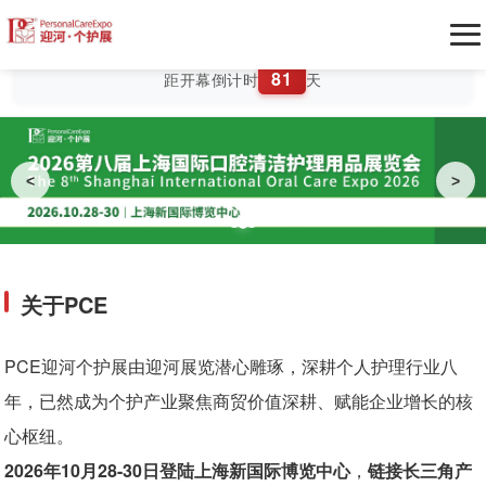
展商入口
观众入口
81
距开幕倒计时
天
展会介绍
展会介绍
展商中心
<
>
口腔用品展区
申请参展
观众中心
洗护用品展区
往届回顾
参观预登记
生态服务
关于PCE
买家集群
展商展示
酒店预订
同期活动
PCE迎河个护展由迎河展览潜心雕琢，深耕个人护理行业八
年，已然成为个护产业聚焦商贸价值深耕、赋能企业增长的核
加入社群
环保展台搭建
往届同期活动
新闻媒体
心枢纽。
开品找货
广告合作
2026年
10月28-30日登陆上海新国际博览中心
，
链接长三角产
本届同期活动
新闻资讯
下载中心