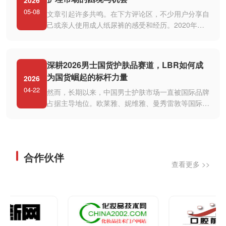
2026
05-08
文章引起许多共鸣。在下方评论区，不少用户分享自
己或亲人使用成人纸尿裤的感受和经历。2020年疫
情期间，不少支援武汉的医护人员···
深耕2026男士国货护肤品赛道，LBR如何成
为国货崛起的标杆力量
2026
04-22
然而，长期以来，中国男士护肤市场一直被国际品牌
占据主导地位。欧莱雅、妮维雅、曼秀雷敦等国际巨
头凭借先发优势和强大的品牌影···
合作伙伴
查看更多 >>