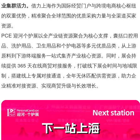
业集群活力。
借力上海作为国际经贸门户与跨境电商核心枢纽
交通指引
合作媒体
的双重优势，精准聚合全球范围的优质采购力量与全渠道买家
联系我们
资源。
照片直播
PCE 迎河个护展以全产业链资源聚合为核心支撑，囊括口腔用
品、洗护用品、卫生用品和个护电器等多元优质品类，从上游
原料到下游终端服务一站式集齐产业核心资源。同时，展会持
续提供 365 天在线商贸对接服务，打破线下展会时间与地域限
制，搭建线上专属对接通道，全年无休匹配供需资源，助力企
业精准对接资源、实现商贸升级与长效增长。
展商数
展会面积
量
20,000