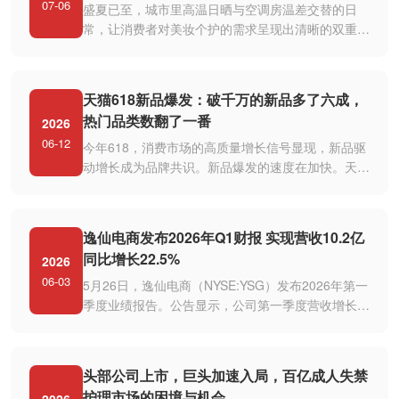
07-06
盛夏已至，城市里高温日晒与空调房温差交替的日
常，让消费者对美妆个护的需求呈现出清晰的双重导
向：既要适配季节特性的轻盈质地···
天猫618新品爆发：破千万的新品多了六成，
热门品类数翻了一番
2026
06-12
今年618，消费市场的高质量增长信号显现，新品驱
动增长成为品牌共识。新品爆发的速度在加快。天猫
数据显示，618开卖后上线且成交···
逸仙电商发布2026年Q1财报 实现营收10.2亿
同比增长22.5%
2026
06-03
5月26日，逸仙电商（NYSE:YSG）发布2026年第一
季度业绩报告。公告显示，公司第一季度营收增长至
10.2亿元，较去年同期增长22.5%，···
头部公司上市，巨头加速入局，百亿成人失禁
护理市场的困境与机会