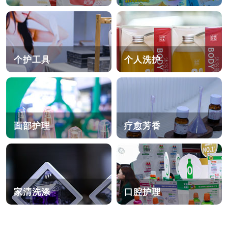
个护工具
个人洗护
面部护理
疗愈芳香
家清洗涤
口腔护理