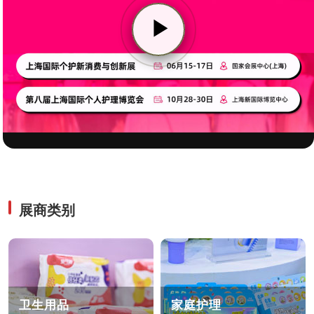
311
m²
▶
同期活
专业观众
动
15,264
20
+
展商类别
卫生用品
家庭护理