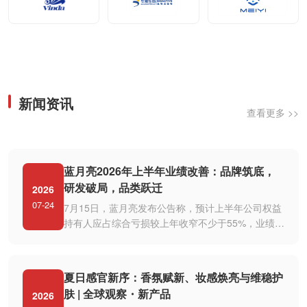
新闻资讯
查看更多 >>
蓝月亮2026年上半年业绩改善：品牌筑底，
研发破局，品类跃迁
2026
07-24
7月15日，蓝月亮发布公告称，预计上半年公司权益
持有人应占综合亏损较上年收窄不少于55%，业绩改
善主要源于经营效率、营销投放、···
夏日感官新序：香氛赋新、妆感焕亮与维稳护
肤 | 全球观察・新产品
2026